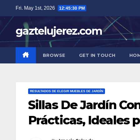
Skip
Fri. May 1st, 2026
12:45:31 PM
to
content
gaztelujerez.com
BROWSE
GET IN TOUCH
HOM
RESULTADOS DE ELEGIR MUEBLES DE JARDÍN
Sillas De Jardín C
Prácticas, Ideales 