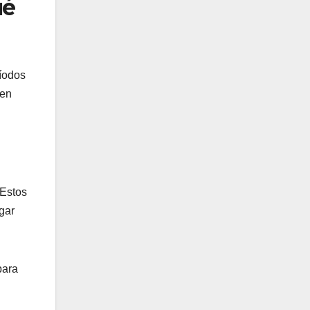
ué
ríodos
 en
 Estos
gar
para