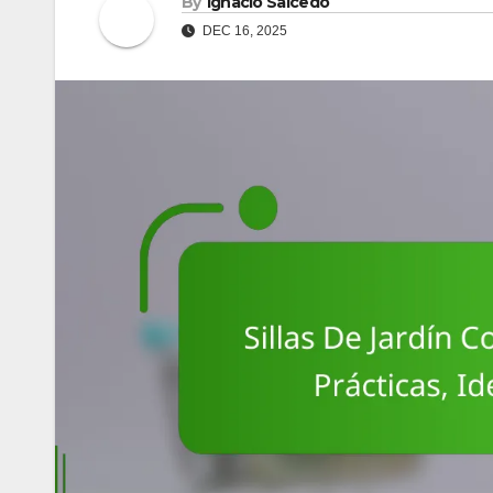
By
Ignacio Salcedo
DEC 16, 2025