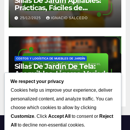
Sillas De Jardín Apilables:
Prácticas, Fáciles de
almacenar, Ligeras
25/12/2025
IGNACIO SALCEDO
COSTOS Y LOGÍSTICA DE MUEBLES DE JARDÍN
Sillas De Jardín De Tela:
Asequibles, Ligeras, Variadas
en estilos
We respect your privacy
24/12/2025
IGNACIO SALCEDO
Cookies help us improve your experience, deliver
personalized content, and analyze traffic. You can
choose which cookies to allow by clicking
Customize
. Click
Accept All
to consent or
Reject
All
to decline non-essential cookies.