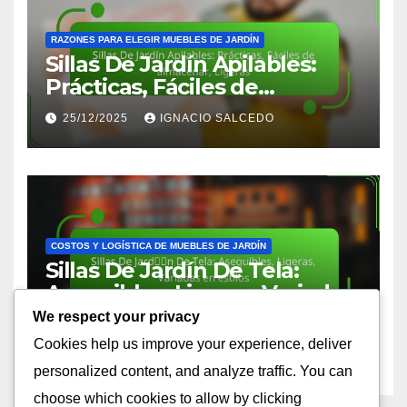
RAZONES PARA ELEGIR MUEBLES DE JARDÍN
Sillas De Jardín Apilables:
Prácticas, Fáciles de
almacenar, Ligeras
25/12/2025
IGNACIO SALCEDO
COSTOS Y LOGÍSTICA DE MUEBLES DE JARDÍN
Sillas De Jardín De Tela:
Asequibles, Ligeras, Variadas
en estilos
We respect your privacy
24/12/2025
IGNACIO SALCEDO
Cookies help us improve your experience, deliver
personalized content, and analyze traffic. You can
choose which cookies to allow by clicking