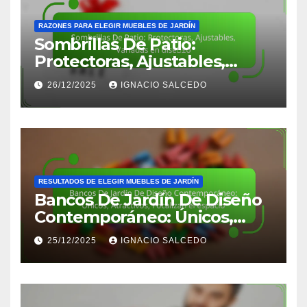
RAZONES PARA ELEGIR MUEBLES DE JARDÍN
Sombrillas De Patio:
Protectoras, Ajustables,
Variadas en diseño
26/12/2025
IGNACIO SALCEDO
RESULTADOS DE ELEGIR MUEBLES DE JARDÍN
Bancos De Jardín De Diseño
Contemporáneo: Únicos,
Atractivos, Focalizan el
25/12/2025
IGNACIO SALCEDO
espacio